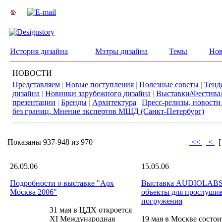
История дизайна
Мэтры дизайна
Темы
Нов
НОВОСТИ
Представляем
|
Новые поступления
|
Полезные советы
|
Тенд
дизайна
|
Новинки зарубежного дизайна
|
Выставки/Фестива
презентации
|
Бренды
|
Архитектура
|
Пресс-релизы, новости
без границ. Мнение экспертов МШД (Санкт-Петербург)
Показаны 937-948 из 970
<<
<
26.05.06
15.05.06
Подробности о выставке "Арх
Выставка AUDIOLABS 
Москва 2006"
объекты для прослуши
погружения
31 мая в ЦДХ откроется
XI Международная
19 мая в Москве состои