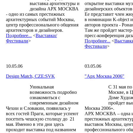
выставка архитектуры и
открытие выставки му
дизайна АРХ МОСКВА
дизайнерских объектов 
- одно из самых престижных
Ее представит член жю
архитектурных событий Москвы,
в номинации K-object и
центр профессионального общения
авторов проекта - Рона
архитекторов и дизайнеров.
Там же пройдет мастер-
Подробнее...
<
Выставки/
пресс-конференция диз
Фестивали
>
Подробнее...
<
Выставк
Фестивали
>
10.05.06
03.05.06
Design Match, CZE:SVK
"Арх Москва 2006"
Уникальная
С 31 мая по
возможность подробно
Москве, в 
ознакомиться с
Доме Худо
современным дизайном
пройдет вы
Чехии и Словакии, появилась у
Москва 2006».
всех гостей Праги, которые успеют
АРХ МОСКВА – одна и
посетить чешскую столицу до 21
престижных архитекту
мая. Именно в эти дни здесь
выставок Москвы, цен
проходит выставка под названием
профессионального об