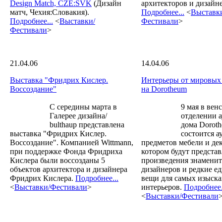
Design Match, CZE:SVK
(Дизайн
архитекторов и дизайн
матч, Чехия:Словакия).
Подробнее...
<
Выставк
Подробнее...
<
Выставки/
Фестивали
>
Фестивали
>
21.04.06
14.04.06
Выставка "Фридрих Кислер.
Интерьеры от мировых
Воссоздание"
на Dorotheum
С середины марта в
9 мая в вен
Галерее дизайна/
отделении 
bulthaup представлена
дома Dorot
выставка "Фридрих Кислер.
состоится а
Воссоздание". Компанией Wittmann,
предметов мебели и дек
при поддержке Фонда Фридриха
котором будут предста
Кислера были воссозданы 5
произведения знамени
объектов архитектора и дизайнера
дизайнеров и редкие е
Фридрих Кислера.
Подробнее...
вещи для самых изыск
<
Выставки/Фестивали
>
интерьеров.
Подробнее.
<
Выставки/Фестивали