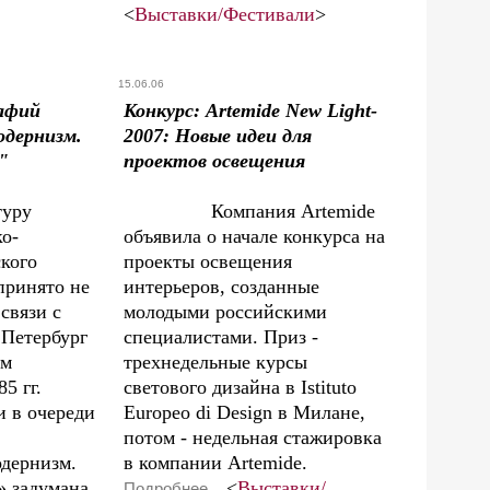
<
Выставки/Фестивали
>
15.06.06
афий
Конкурс: Artemide New Light-
одернизм.
2007: Новые идеи для
"
проектов освещения
туру
Компания Artemide
о-
объявила о начале конкурса на
кого
проекты освещения
принято не
интерьеров, созданные
связи с
молодыми российскими
Петербург
специалистами. Приз -
ом
трехнедельные курсы
5 гг.
светового дизайна в Istituto
и в очереди
Europeo di Design в Милане,
потом - недельная стажировка
дернизм.
в компании Artemide.
» задумана
<
Выставки/
Подробнее...