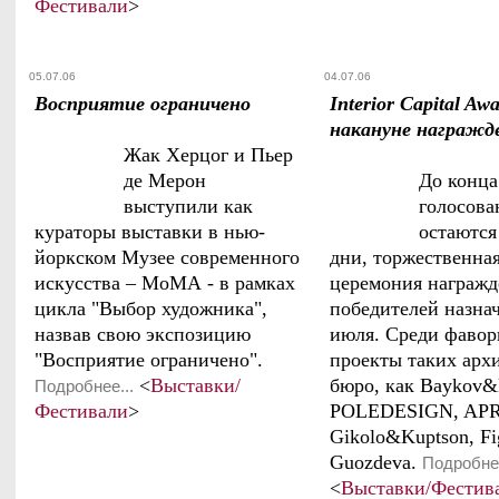
Фестивали
>
05.07.06
04.07.06
Восприятие ограничено
Interior Capital Awa
накануне награжд
Жак Херцог и Пьер
де Мерон
До конца
выступили как
голосова
кураторы выставки в нью-
остаются
йоркском Музее современного
дни, торжественна
искусства – МоМА - в рамках
церемония награжд
цикла "Выбор художника",
победителей назнач
назвав свою экспозицию
июля. Среди фаво
"Восприятие ограничено".
проекты таких арх
<
Выставки/
бюро, как Baykov&
Подробнее...
Фестивали
>
POLEDESIGN, APR
Gikolo&Kuptson, Fi
Guozdeva.
Подробнее
<
Выставки/Фестив