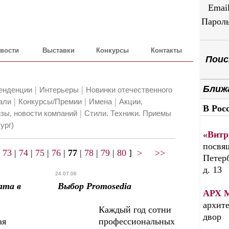
Emai
Парол
вости
Выставки
Конкурсы
Контакты
Поиск
Ближ
|
|
енденции
Интерьеры
Новинки отечественного
|
|
|
али
Конкурсы/Премии
Имена
Акции,
В Рос
|
зы, новости компаний
Стили. Техники. Приемы
ург)
«Витр
посвящ
|
73
|
74
|
75
|
76
|
77
|
78
|
79
|
80
]
>
>>
Петерб
д. 13
24.07.06
ата в
Выбор Promosedia
АРХ 
архите
Каждый год сотни
двор
ая
профессиональных