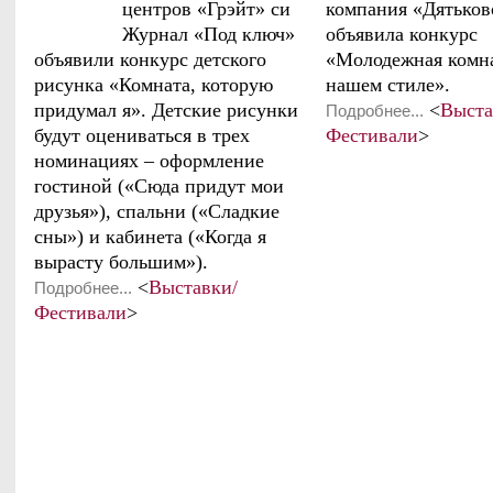
центров «Грэйт» си
компания «Дятьков
Журнал «Под ключ»
объявила конкурс
объявили конкурс детского
«Молодежная комна
рисунка «Комната, которую
нашем стиле».
придумал я». Детские рисунки
<
Выста
Подробнее...
будут оцениваться в трех
Фестивали
>
номинациях – оформление
гостиной («Сюда придут мои
друзья»), спальни («Сладкие
сны») и кабинета («Когда я
вырасту большим»).
<
Выставки/
Подробнее...
Фестивали
>