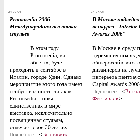
24.07.06
14.07.06
Promosedia 2006 -
В Москве подведе
Международная выставка
конкурса "Interior 
стульев
Awards 2006"
В этом году
В Москве в среду 
Promosedia, как
церемония подведе
обычно, будет
общероссийского к
проходить в сентябре в
дизайнеров на луч
Италии, городе Удин. Однако
интерьера пентхауса
мероприятие этого года имеет
Capital Awards 2006
особую важность, так как
<
Выста
Подробнее...
Promosedia – пока
Фестивали
>
единственная в мире
выставка, исключительно
посвященная стульям,
отмечает свое 30-летие.
<
Выставки/
Подробнее...