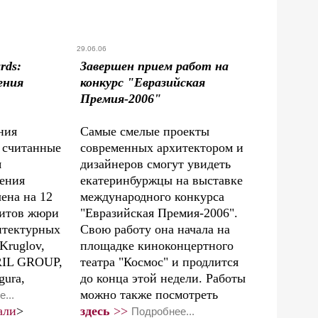
29.06.06
rds:
Завершен прием работ на
ения
конкурс "Евразийская
Премия-2006"
ния
Самые смелые проекты
 считанные
современных архитектором и
я
дизайнеров смогут увидеть
ения
екатеринбуржцы на выставке
ена на 12
международного конкурса
ритов жюри
"Евразийская Премия-2006".
итектурных
Свою работу она начала на
Kruglov,
площадке киноконцертного
IL GROUP,
театра "Космос" и продлится
gura,
до конца этой недели. Работы
можно также посмотреть
...
али
>
здесь
>>
Подробнее...