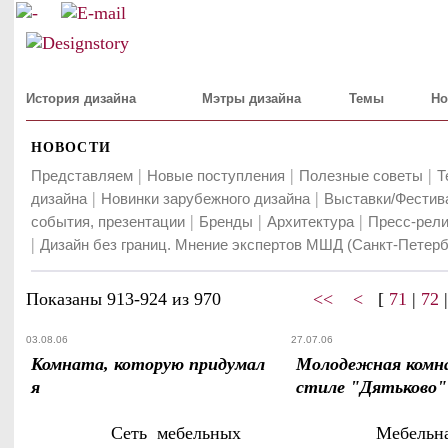
История дизайна
Мэтры дизайна
Темы
Но
НОВОСТИ
|
|
|
Представляем
Новые поступления
Полезные советы
Т
|
|
дизайна
Новинки зарубежного дизайна
Выставки/Фестив
|
|
|
события, презентации
Бренды
Архитектура
Пресс-рели
|
Дизайн без границ. Мнение экспертов МШД (Санкт-Петерб
Показаны 913-924 из 970
<<
<
[
71
|
72
03.08.06
27.07.06
Комната, которую придумал
Молодежная комн
я
стиле "Дятьково"
Сеть мебельных
Мебельн