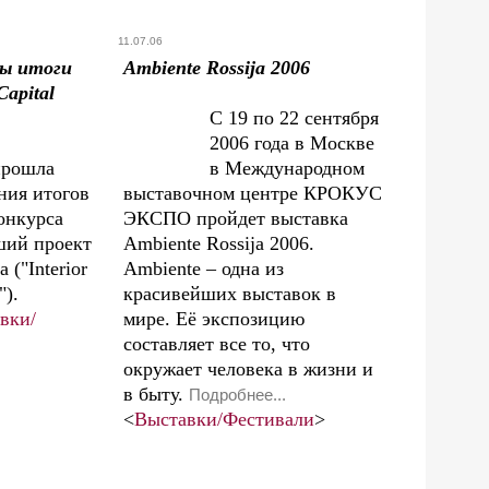
11.07.06
ны итоги
Ambiente Rossija 2006
Capital
С 19 по 22 сентября
2006 года в Москве
прошла
в Международном
ния итогов
выставочном центре КРОКУС
онкурса
ЭКСПО пройдет выставка
ший проект
Ambiente Rossija 2006.
 ("Interior
Ambiente – одна из
").
красивейших выставок в
вки/
мире. Её экспозицию
составляет все то, что
окружает человека в жизни и
в быту.
Подробнее...
<
Выставки/Фестивали
>