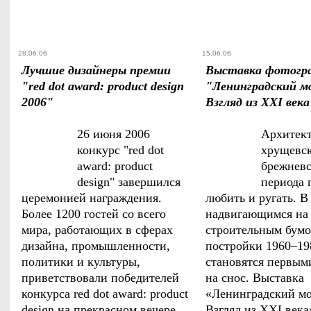
28.06.06
15.06.06
Лучшие дизайнеры премии
Выставка фотогр
"red dot award: product design
"Ленинградский м
2006"
Взгляд из XXI века
26 июня 2006
Архитек
конкурс "red dot
хрущевск
award: product
брежневс
design" завершился
периода 
церемонией награждения.
любить и ругать. В 
Более 1200 гостей со всего
надвигающимся на 
мира, работающих в сферах
строительным бум
дизайна, промышленности,
постройки 1960–198
политики и культуры,
становятся первым
приветствовали победителей
на снос. Выставка
конкурса red dot award: product
«Ленинградский мо
design на прекрасном вечере
Взгляд из XXI века