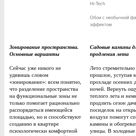
Hi-Tech
Обои с необычной фа
эффектом
Зонирование пространства.
Садовые камины д
Основные варианты
продления лета
Сейчас уже никого не
Лето стремительно 
удивишь словом
прошлое, уступая 
«зонирование»: всем понятно,
прохладе осенних 
что разделение пространства
ночей. Вернуть о
на функциональные зоны не
теплого лета и нем
только помогает рационально
продлить сезон да
распорядиться имеющейся
посиделок на откр
площадью, но и способствуют
воздухе помогут с
созданию в квартире
камины и обогрева
психологически комфортной
улицы. В холодные