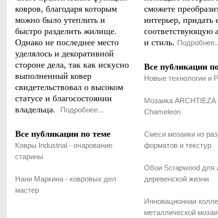
ковров, благодаря которым
сможете преобрази
можно было утеплить и
интерьер, придать 
быстро разделить жилище.
соответствующую 
Однако не последнее место
и стиль.
Подробнее..
уделялось и декоративной
стороне дела, так как искусно
Все публикации по
выполненный ковер
Новые технологии и P
свидетельствовал о высоком
статусе и благосостоянии
Мозаика ARCHTIEZA 
владельца.
Подробнее...
Chameleon
Все публикации по теме
Смеси мозаики из ра
Ковры Industrial - очарование
форматов и текстур
старины
Обои Scrapwood для
Нани Маркина - ковровых дел
деревенской жизни
мастер
Инновационная колл
металлической мозаик