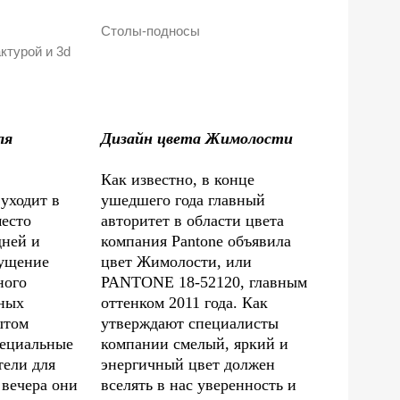
Столы-подносы
ктурой и 3d
ля
Дизайн цвета Жимолости
Как известно, в конце
уходит в
ушедшего года главный
место
авторитет в области цвета
дней и
компания Pantone объявила
щущение
цвет Жимолости, или
ного
PANTONE 18-52120, главным
чных
оттенком 2011 года. Как
ытом
утверждают специалисты
пециальные
компании смелый, яркий и
тели для
энергичный цвет должен
 вечера они
вселять в нас уверенность и