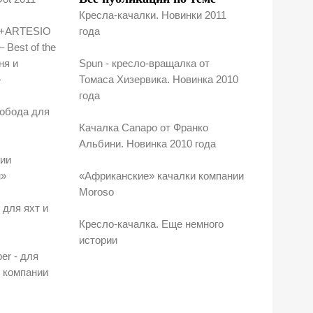
Кресла-качалки. Новинки 2011
я +ARTESIO
года
 Best of the
ня и
Spun - кресло-вращалка от
»
Томаса Хизервика. Новинка 2010
года
вобода для
Качалка Canapo от Франко
Альбини. Новинка 2010 года
рии
н»
«Африканские» качалки компании
Moroso
 для яхт и
Кресло-качалка. Еще немного
истории
er - для
 компании