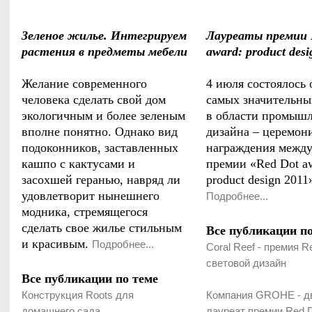
Зеленое жилье. Интегрируем
Лауреаты премии 
растения в предметы мебели
award: product desi
Желание современного
4 июля состоялось 
человека сделать свой дом
самых значительны
экологичным и более зеленым
в области промыш
вполне понятно. Однако вид
дизайна – церемон
подоконников, заставленных
награждения межд
кашпо с кактусами и
премии «Red Dot a
засохшей геранью, навряд ли
product design 2011
удовлетворит нынешнего
Подробнее...
модника, стремящегося
сделать свое жилье стильным
Все публикации по
и красивым.
Подробнее...
Coral Reef - премия R
световой дизайн
Все публикации по теме
Конструкция Roots для
Компания GROHE - 
домашнего сада
лауреат премии Red D