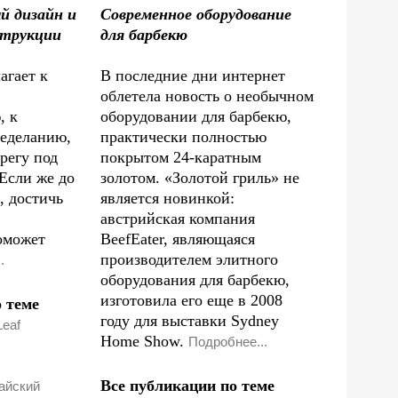
й дизайн и
Современное оборудование
струкции
для барбекю
агает к
В последние дни интернет
облетела новость о необычном
, к
оборудовании для барбекю,
еделанию,
практически полностью
регу под
покрытом 24-каратным
Если же до
золотом. «Золотой гриль» не
, достичь
является новинкой:
австрийская компания
оможет
BeefEater, являющаяся
производителем элитного
.
оборудования для барбекю,
изготовила его еще в 2008
 теме
году для выставки Sydney
Leaf
Home Show.
Подробнее...
Все публикации по теме
айский