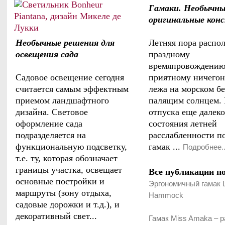
Гамаки. Необычны
оригинальные кон
Необычные решения для
Летняя пора распол
освещения сада
праздному
времяпровождению
Садовое освещение сегодня
приятному ничегон
считается самым эффектным
лежа на морском бе
приемом ландшафтного
палящим солнцем. 
дизайна. Световое
отпуска еще далеко
оформление сада
состояния летней
подразделяется на
расслабленности п
функциональную подсветку,
гамак ...
Подробнее..
т.е. ту, которая обозначает
границы участка, освещает
Все публикации по
основные постройки и
Эргономичный гамак 
маршруты (зону отдыха,
Hammock
садовые дорожки и т.д.), и
декоративный свет...
Гамак Miss Amaka – р