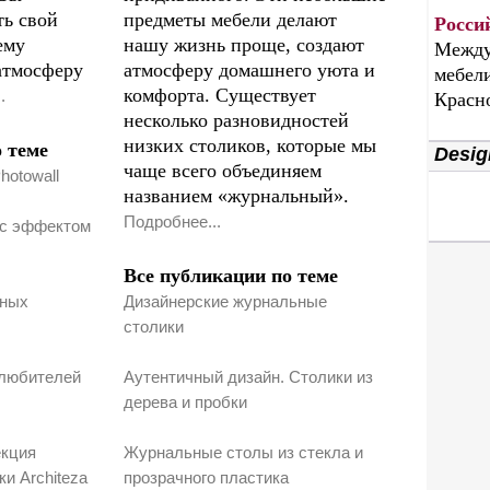
ть свой
предметы мебели делают
Росси
ему
нашу жизнь проще, создают
Между
атмосферу
атмосферу домашнего уюта и
мебели
комфорта. Существует
.
Красн
несколько разновидностей
низких столиков, которые мы
 теме
Desig
чаще всего объединяем
hotowall
названием «журнальный».
Подробнее...
с эффектом
Все публикации по теме
зных
Дизайнерские журнальные
столики
 любителей
Аутентичный дизайн. Столики из
дерева и пробки
екция
Журнальные столы из стекла и
и Architeza
прозрачного пластика