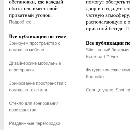
обстановки, где каждый
помогут обогреть т
обитатель имеет свой
двор и создадут те
приватный уголок.
уютную атмосферу,
располагающую к о
Подробнее...
приятной беседе.
П
Все публикации по теме
Все публикации по
Зонируем пространство с
помощью мебели
Stix – новый биокамин
EcoSmart™ Fire
Дизайнерские мобильные
перегородки
Футуристические ка
Коломбо
Зонирование пространства с
помощью текстиля
Солнце ушло, Spot п
Стекло для зонирования
пространства
Раздвижные перегородки