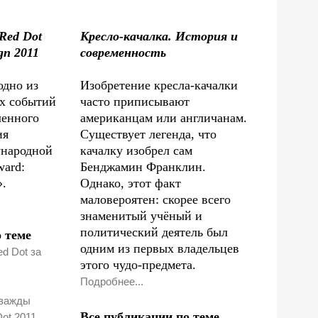
Red Dot
Кресло-качалка. История и
gn 2011
современность
одно из
Изобретение кресла-качалки
х событий
часто приписывают
ленного
американцам или англичанам.
ия
Существует легенда, что
ународной
качалку изобрел сам
ward:
Бенджамин Франклин.
».
Однако, этот факт
маловероятен: скорее всего
знаменитый учёный и
политический деятель был
 теме
одним из первых владельцев
ed Dot за
этого чудо-предмета.
Подробнее...
дважды
Все публикации по теме
ot 2011