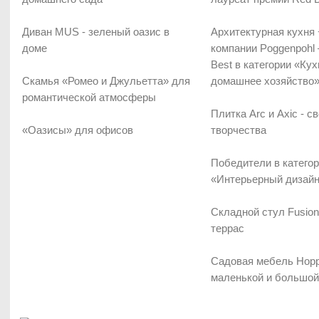
Диван MUS - зеленый оазис в
Архитектурная кухн
доме
компании Poggenpohl –
Best в категории «Кух
Скамья «Ромео и Джульетта» для
домашнее хозяйство
романтической атмосферы
Плитка Arc и Axic - с
«Оазисы» для офисов
творчества
Победители в катего
«Интерьерный дизай
Складной стул Fusion
террас
Садовая мебель Hopp
маленькой и большой