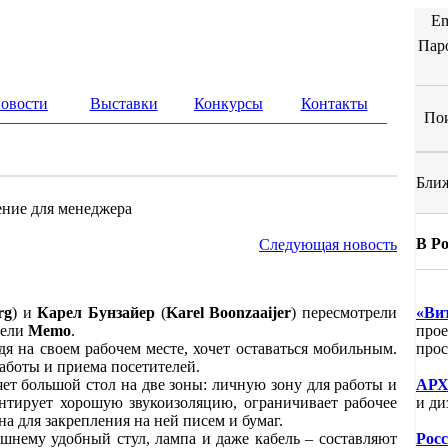
Em
Пар
овости
Выставки
Конкурсы
Контакты
Пои
Ближ
ние для менеджера
В Р
Следующая новость
rg
) и
Карел Бунзайер
(
Karel Boonzaaijer
) пересмотрели
«Ви
бели
Memo
.
прое
я на своем рабочем месте, хочет оставаться мобильным.
прос
аботы и приема посетителей.
ет большой стол на две зоны: личную зону для работы и
АРХ
антирует хорошую звукоизоляцию, ограничивает рабочее
и ди
на для закрепления на ней писем и бумаг.
ашнему удобный стул, лампа и даже кабель – составляют
Рос