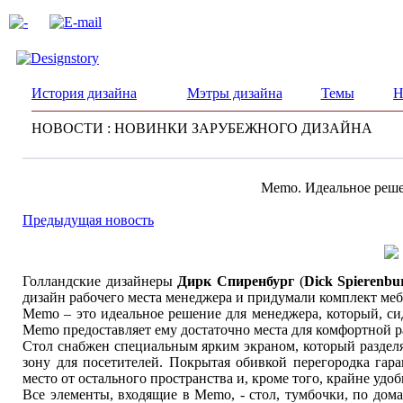
История дизайна
Мэтры дизайна
Темы
Н
НОВОСТИ : НОВИНКИ ЗАРУБЕЖНОГО ДИЗАЙНА
Memo. Идеальное реше
Предыдущая новость
Голландские дизайнеры
Дирк Спиренбург
(
Dick Spierenbu
дизайн рабочего места менеджера и придумали комплект ме
Memo – это идеальное решение для менеджера, который, сид
Memo предоставляет ему достаточно места для комфортной р
Стол снабжен специальным ярким экраном, который разделя
зону для посетителей. Покрытая обивкой перегородка гар
место от остального пространства и, кроме того, крайне удоб
Все элементы, входящие в Memo, - стол, тумбочки, по дом