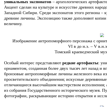
уникальных экспонатов
– археологических артефакто
Акцент сделан на культуре и искусстве древних народ
Западной Сибири. Среди экспонатов этого региона – 
древние личины. Экспозицию также дополняют копии 
величину.
Изображение антропоморфного персонажа с орн
VI в до н.э. – V в.н.
Томский краеведческий муз
Особый интерес представляют
редкие артефакты
: ун
орнаментом, созданная более двух тысяч лет назад и 
бронзовые антропоморфные личины железного века из
просветительского объединения; искусные деревянны
отличающиеся высочайшим мастерством исполнения; а 
из собрания Государственного исторического музея. 
фотографии, раскрывающие историю открытия и иссле