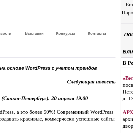
Em
Паро
вости
Выставки
Конкурсы
Контакты
Пои
Бли
В Р
на основе WordPress c учетом трендов
«Ви
Следующая новость
посв
Пете
Санкт-Петербург). 20 апреля 19.00
д. 1
dPress, а это более 50%! Современный WordPress
АРХ
оздавать красивые, коммерчески успешные сайты
архи
дво