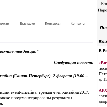
Em
Паро
вости
Выставки
Конкурсы
Контакты
Пои
Бли
В Р
менные тенденции”
Следующая новость
«Ви
посв
Пете
йна (Санкт-Петербург). 2 февраля {19.00 –
д. 1
АРХ
ции event-дизайна, тренды event-дизайна'2017,
архи
 также продемонстрированы результаты
дво
я.