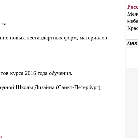
Рос
Меж
мебе
еса.
Крас
ание новых нестандартных форм, материалов,
Desi
тов курса 2016 года обучения.
одной Школы Дизайна (Санкт-Петербург),
ы