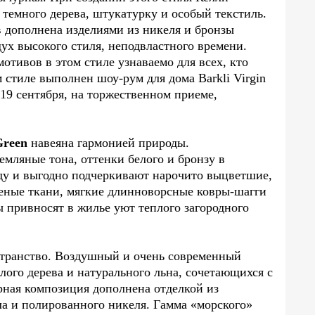
темного дерева, штукатурку и особый текстиль.
 дополнена изделиями из никеля и бронзы
ух высокого стиля, неподвластного времени.
тивов в этом стиле узнаваемо для всех, кто
м стиле выполнен шоу-рум для дома Barkli Virgin
19 сентября, на торжественном приеме,
Green
навеяна гармонией природы.
емляные тона, оттенки белого и бронзу в
ду и выгодно подчеркивают нарочито выцветшие,
еные ткани, мягкие длинноворсные ковры-шагги
ы привносят в жилье уют теплого загородного
странство. Воздушный и очень современный
лого дерева и натурального льна, сочетающихся с
рная композиция дополнена отделкой из
ла и полированного никеля. Гамма «морского»