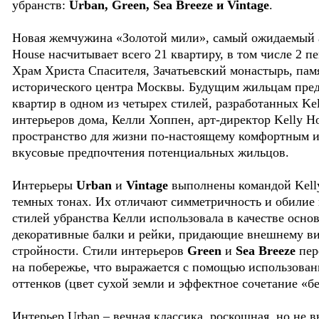
убранств:
Urban, Green, Sea Breeze и Vintage
.
Новая жемчужина «Золотой мили», самый ожидаемый ар
House насчитывает всего 21 квартиру, в том числе 2 
Храм Христа Спасителя, Зачатьевский монастырь, пам
исторического центра Москвы. Будущим жильцам предл
квартир в одном из четырех стилей, разработанных Ke
интерьеров дома, Келли Хоппен, арт-директор Kelly Hop
пространство для жизни по-настоящему комфортным 
вкусовые предпочтения потенциальных жильцов.
Интерьеры
Urban
и
Vintage
выполнены командой Kelly
темных тонах. Их отличают симметричность и обилие 
стилей убранства Келли использовала в качестве осно
декоративные балки и рейки, придающие внешнему ви
стройности. Стили интерьеров
Green
и
Sea Breeze
пер
на побережье, что выражается с помощью использова
оттенков (цвет сухой земли и эффектное сочетание «бе
Интерьер Urban – вечная классика, роскошная, но не 