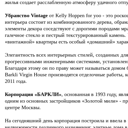
жилья создает расслабленную атмосферу удачного отпу
Убранство Vintage
от Kelly Hoppen for yoo - это роск
интерьера состоит из комбинированного дерева, обра
элементы декора соседствуют с дорогими породами мра
галечное стекло и пестрый текстурированный камень.
«винтажной» квартиры есть особый «домашний» характ
Элегантность всех интерьерных стилей, созданных для 
прогрессивными инженерными системами, установленн
Благодаря этому он по праву может называться домом 
Barkli Virgin House производятся отделочные работы, 
2011 года.
Корпорация «БАРКЛИ»
, основанная в 1993 году, я
одним из основных застройщиков «Золотой мили» - пр
центре Москвы.
На сегодняшний день корпорация построила и ввела в
недвижимости различного назначения: элитные дома в