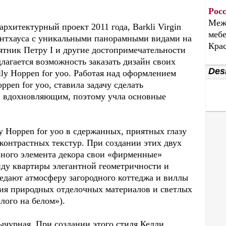
Рос
Меж
хитектурный проект 2011 года, Barkli Virgin
мебе
пентхауса с уникальными панорамными видами на
Крас
ятник Петру I и другие достопримечательности
агается возможность заказать дизайн своих
Desi
lly Hoppen for yoo. Работая над оформлением
pen for yoo, ставила задачу сделать
и вдохновляющим, поэтому учла основные
 Hoppen for yoo в сдержанных, приятных глазу
контрастных текстур. При создании этих двух
вного элемента декора свои «фирменные»
ду квартиры элегантной геометричности и
едают атмосферу загородного коттеджа и виллы
ния природных отделочных материалов и светлых
лого на белом»).
вычурная. При создании этого стиля Келли