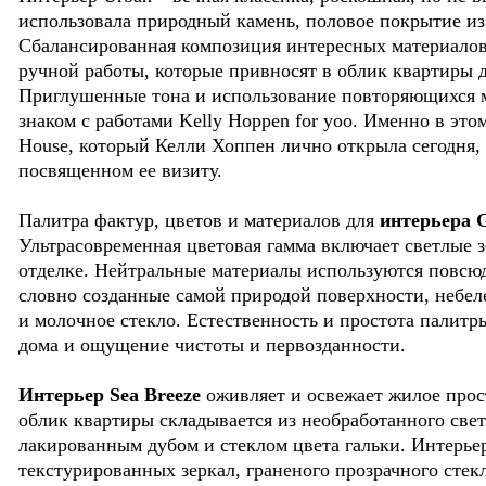
использовала природный камень, половое покрытие из 
Сбалансированная композиция интересных материалов
ручной работы, которые привносят в облик квартиры д
Приглушенные тона и использование повторяющихся мо
знаком с работами Kelly Hoppen for yoo. Именно в это
House, который Келли Хоппен лично открыла сегодня, 
посвященном ее визиту.
Палитра фактур, цветов и материалов для
интерьера 
Ультрасовременная цветовая гамма включает светлые з
отделке. Нейтральные материалы используются повсю
словно созданные самой природой поверхности, небел
и молочное стекло. Естественность и простота палитр
дома и ощущение чистоты и первозданности.
Интерьер Sea Breeze
оживляет и освежает жилое про
облик квартиры складывается из необработанного свет
лакированным дубом и стеклом цвета гальки. Интерье
текстурированных зеркал, граненого прозрачного стек