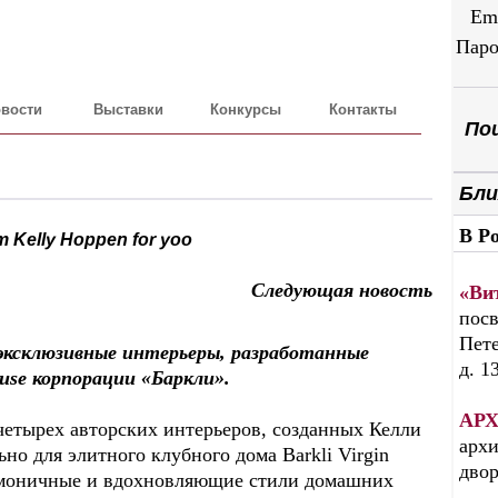
Em
Паро
вости
Выставки
Конкурсы
Контакты
Пои
Бли
В Р
Kelly Hoppen for yoo
Следующая новость
«Ви
посв
Пете
 эксклюзивные интерьеры, разработанные
д. 1
ouse корпорации «Баркли».
АРХ
 четырех авторских интерьеров, созданных Келли
архи
ьно для элитного клубного дома Barkli Virgin
дво
армоничные и вдохновляющие стили домашних