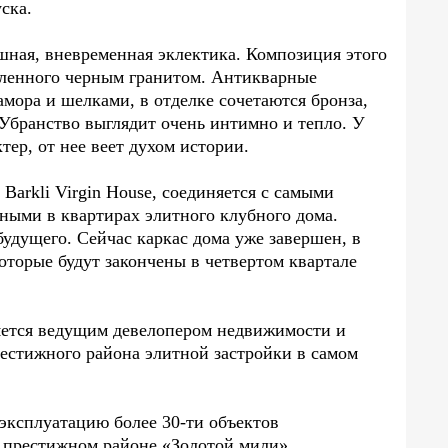
ска.
ошная, вневременная эклектика. Композиция этого
мленного черным гранитом. Антикварные
мора и шелками, в отделке сочетаются бронза,
 Убранство выглядит очень интимно и тепло. У
ер, от нее веет духом истории.
Barkli Virgin House, соединяется с самыми
ыми в квартирах элитного клубного дома.
будущего. Сейчас каркас дома уже завершен, в
которые будут закончены в четвертом квартале
вляется ведущим девелопером недвижимости и
естижного района элитной застройки в самом
 эксплуатацию более 30-ти объектов
 престижном районе «Золотой мили»,