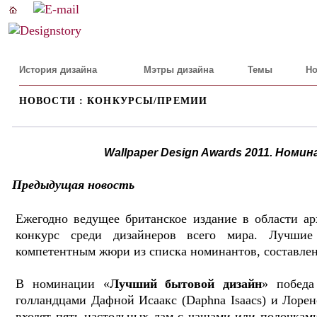
История дизайна
Мэтры дизайна
Темы
Но
НОВОСТИ : КОНКУРСЫ/ПРЕМИИ
Wallpaper Design Awards 2011. Ном
Предыдущая новость
Ежегодно ведущее британское издание в области а
конкурс среди дизайнеров всего мира. Лучши
компетентным жюри из списка номинантов, составлен
В номинации «
Лучший бытовой дизайн
» победа
голландцами Дафной Исаакс (Daphna Isaacs) и Лоре
входят пять настольных лам с чашами или полочкам