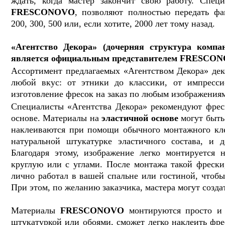
ждать, когда мастер закончит свою работу. Спец
FRESCONOVO
, позволяют полностью передать ф
200, 300, 500 или, если хотите, 2000 лет тому назад.
«Агентство Декора» (дочерняя структура комп
является официальным представителем FRESCONO
Ассортимент предлагаемых «Агентством Декора» дек
любой вкус: от этники до классики, от импресси
изготовление фресок на заказ по любым изображения
Специалисты «Агентства Декора» рекомендуют фре
основе. Материалы на
эластичной основе
могут быть
наклеиваются при помощи обычного монтажного кле
натуральной штукатурке эластичного состава, и 
Благодаря этому, изображение легко монтируется
круглую или с углами. После монтажа такой фрески
лично работал в вашей спальне или гостиной, чтобы
При этом, по желанию заказчика, мастера могут созд
Материалы
FRESCONOVO
монтируются просто и б
штукатуркой или обоями, сможет легко наклеить фр