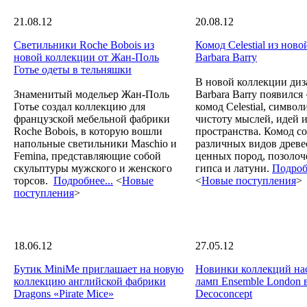
21.08.12
20.08.12
Светильники Roche Bobois из
Комод Сelestial из нов
новой коллекции от Жан-Поль
Barbara Barry
Готье одеты в тельняшки
В новой коллекции диз
Знаменитый модельер Жан-Поль
Barbara Barry появился
Готье создал коллекцию для
комод Сelestial, симв
французской мебельной фабрики
чистоту мыслей, идей 
Roche Bobois, в которую вошли
пространства. Комод со
напольные светильники Maschio и
различных видов древ
Femina, представляющие собой
ценных пород, позолоч
скульптуры мужского и женского
гипса и латуни.
Подробн
торсов.
Подробнее...
<
Новые
<
Новые поступления
>
поступления
>
18.06.12
27.05.12
Бутик MiniMe приглашает на новую
Новинки коллекций на
коллекцию английской фабрики
ламп Ensemble London 
Dragons «Pirate Mice»
Decoconcept