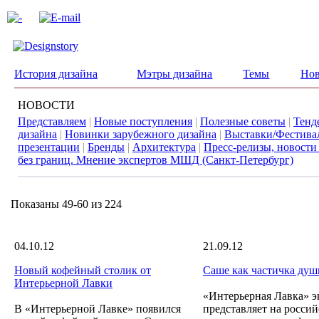
История дизайна
Мэтры дизайна
Темы
Нов
НОВОСТИ
Представляем
|
Новые поступления
|
Полезные советы
|
Тенд
дизайна
|
Новинки зарубежного дизайна
|
Выставки/Фестива
презентации
|
Бренды
|
Архитектура
|
Пресс-релизы, новости
без границ. Мнение экспертов МШД (Санкт-Петербург)
Показаны 49-60 из 224
04.10.12
21.09.12
Новый кофейный столик от
Саше как частичка душ
Интерьерной Лавки
«Интерьерная Лавка» 
В «Интерьерной Лавке» появился
представляет на росси