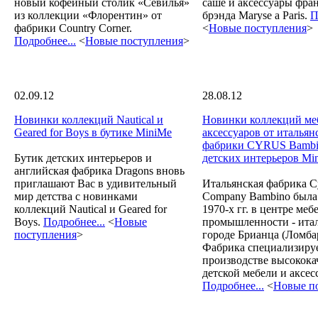
новый кофейный столик «Севилья»
саше и аксессуары фра
из коллекции «Флорентин» от
брэнда Maryse a Paris.
П
фабрики Country Corner.
<
Новые поступления
>
Подробнее...
<
Новые поступления
>
02.09.12
28.08.12
Новинки коллекций Nautical и
Новинки коллекций ме
Geared for Boys в бутике MiniMe
аксессуаров от итальян
фабрики CYRUS Bambin
Бутик детских интерьеров и
детских интерьеров Mi
английская фабрика Dragons вновь
приглашают Вас в удивительный
Итальянская фабрика C
мир детства с новинками
Company Bambino была
коллекций Nautical и Geared for
1970-х гг. в центре меб
Boys.
Подробнее...
<
Новые
промышленности - ита
поступления
>
городе Брианца (Ломба
Фабрика специализируе
производстве высокока
детской мебели и аксес
Подробнее...
<
Новые п