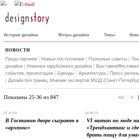
История дизайна
Мэтры дизайна
Темы
Ново
НОВОСТИ
|
|
|
Представляем
Новые поступления
Полезные советы
Тен
|
|
дизайна
Новинки зарубежного дизайна
Выставки/Фестивал
|
|
|
события, презентации
Бренды
Архитектура
Пресс-релизы
|
Дизайн без границ. Мнение экспертов МШД (Санкт-Петербур
Показаны 25-36 из 847
<<
<
27.10.23
14.08.23
В Гостином дворе сыграют в
VI митап по моде н
«архпонг»
«Трендхантинг и гд
брать пищу для ума