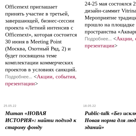
24-25 мая состоялся 2
Officenext приглашает
дизайн-саммит Vitrina
принять участие в третьей,
Мероприятие традиц
завершающей, бизнес-сессии
прошло на площадке 
проекта «Летний интенсив с
пространства «Аквар
Officenext», которая состоится
<
Акции, 
Подробнее...
30 июня в Meeting Point
презентации
>
(Москва, Охотный Ряд, 2) и
будет посвящена теме
комплектации коммерческих
проектов в условиях санкций.
<
Акции, события,
Подробнее...
презентации
>
25.05.22
18.05.22
Митап «НОВАЯ
Public-talk «Без иск
ИСТОРИЯ»: найти подход к
Новая норма для люд
старому фонду
зданий»