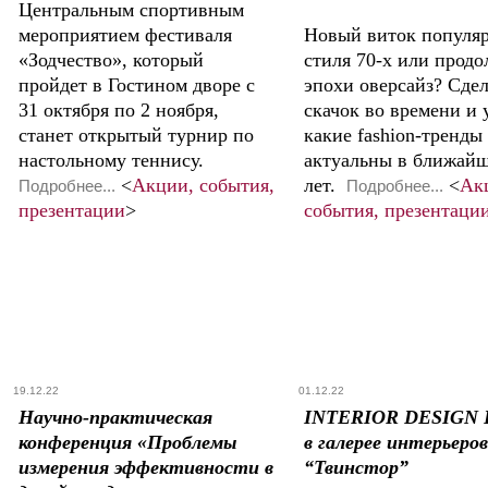
Центральным спортивным
мероприятием фестиваля
Новый виток популя
«Зодчество», который
стиля 70-х или прод
пройдет в Гостином дворе с
эпохи оверсайз? Сде
31 октября по 2 ноября,
скачок во времени и 
станет открытый турнир по
какие fashion-тренды
настольному теннису.
актуальны в ближайш
<
Акции, события,
лет.
<
Ак
Подробнее...
Подробнее...
презентации
>
события, презентаци
19.12.22
01.12.22
Научно-практическая
INTERIOR DESIGN 
конференция «Проблемы
в галерее интерьеров
измерения эффективности в
“Твинстор”