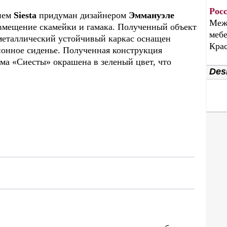
Рос
ием
Siesta
придуман дизайнером
Эммануэле
Меж
овмещение скамейки и гамака. Полученный объект
мебе
 металлический устойчивый каркас оснащен
Крас
ионное сиденье. Полученная конструкция
ма «Сиесты» окрашена в зеленый цвет, что
Desi