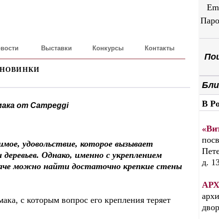
Em
Паро
вости
Выставки
Конкурсы
Контакты
Пои
 НОВИНКИ
Бли
В Р
амака от Сampeggi
«Ви
посв
имое, удовольствие, которое вызывает
Пете
 деревьев. Однако, именно с укреплением
д. 1
 даче можно найти достаточно крепкие стены
АРХ
архи
ака, с которым вопрос его крепления теряет
дво