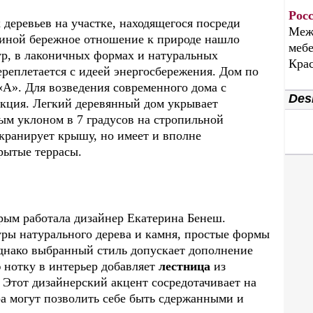
Рос
деревьев на участке, находящегося посреди
Меж
киной бережное отношение к природе нашло
мебе
ур, в лаконичных формах и натуральных
Крас
реплетается с идеей энергосбережения. Дом по
«А». Для возведения современного дома с
Desi
кция. Легкий деревянный дом укрывает
ым уклоном в 7 градусов на стропильной
кранирует крышу, но имеет и вполне
рытые террасы.
орым работала дизайнер Екатерина Бенеш.
уры натурального дерева и камня, простые формы
днако выбранный стиль допускает дополнение
 нотку в интерьер добавляет
лестница
из
 Этот дизайнерский акцент сосредотачивает на
ера могут позволить себе быть сдержанными и