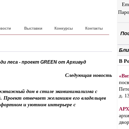
Em
Паро
вости
Выставки
Конкурсы
Контакты
Пои
Бли
В Р
ди леса - проект GREEN от Архивуд
Следующая новость
«Ви
посв
Пете
ухэтажный дом в стиле экоминимализма с
д. 1
й. Проект отвечает желаниям его владельцев
омфортном и уютном интерьере с
АРХ
архи
дво