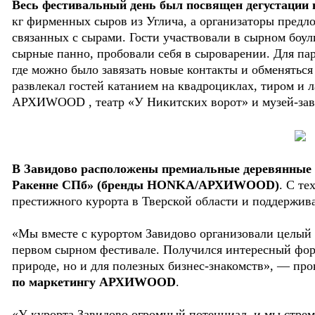
Весь фестивальный день был посвящен дегустации 
кг фирменных сыров из Углича, а организаторы пред
связанных с сырами. Гости участвовали в сырном боул
сырные панно, пробовали себя в сыроварении. Для па
где можно было завязать новые контакты и обменятьс
развлекал гостей катанием на квадроциклах, тиром и 
АРХИWOOD , театр «У Никитских ворот» и музей-зав
В Завидово расположены премиальные деревянные 
Ракенне СПб»
(бренды HONKA/АРХИWOOD)
. С т
престижного курорта в Тверской области и поддержив
«Мы вместе с курортом Завидово организовали целый 
первом сырном фестивале. Получился интересный форм
природе, но и для полезных бизнес-знакомств», — пр
по маркетингу АРХИWOOD
.
«У курорта Завидово огромный потенциал, и мы стре