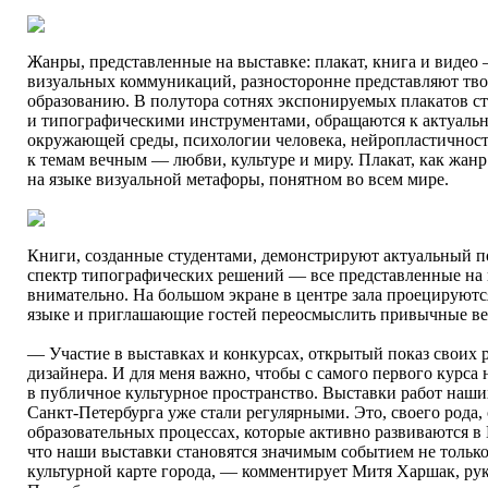
Жанры, представленные на выставке: плакат, книга и видео
визуальных коммуникаций, разносторонне представляют тво
образованию. В полутора сотнях экспонируемых плакатов с
и типографическими инструментами, обращаются к актуаль
окружающей среды, психологии человека, нейропластичности
к темам вечным — любви, культуре и миру. Плакат, как жанр
на языке визуальной метафоры, понятном во всем мире.
Книги, созданные студентами, демонстрируют актуальный 
спектр типографических решений — все представленные на 
внимательно. На большом экране в центре зала проецируютс
языке и приглашающие гостей переосмыслить привычные ве
— Участие в выставках и конкурсах, открытый показ своих 
дизайнера. И для меня важно, чтобы с самого первого курса
в публичное культурное пространство. Выставки работ наши
Санкт-Петербурга уже стали регулярными. Это, своего рода, 
образовательных процессах, которые активно развиваются 
что наши выставки становятся значимым событием не только
культурной карте города, — комментирует Митя Харшак, р