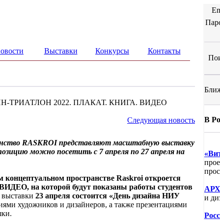
Em
Пар
овости
Выставки
Конкурсы
Контакты
Пои
Ближ
ИЗАЙН-ТРИАТЛОН 2022. ПЛАКАТ. КНИГА. ВИДЕО
В Р
Следующая новость
нство RASKROI представляют масштабную выставку
позицию можно посетить с 7 апреля по 27 апреля на
«Ви
прое
прос
ом концептуальном пространстве Raskroi откроется
ЕО, на которой будут показаны работы студентов
АРХ
х выставки
23 апреля состоится «День дизайна НИУ
и ди
иями художников и дизайнеров, а также презентациями
шки.
Рос