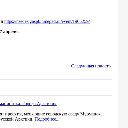
ия
https://hsedesignspb.timepad.ru/event/1965259/
7 апреля
.
Следующая новость
рманистика. Города Арктики»
вят проекты, меняющие городскую среду Мурманска.
 русской Арктики.
Подробнее...