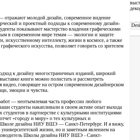
выст
деко
 — отражают молодой дизайн, современное видение
рческий и проектный подходы к современному дизайн-
Desi
туденты показывают мастерство владения графическими
ным в современном мире темам — экологии и защите
, искусственному интеллекту, жизни в космосе, а также
 графического искусства, позволяет говорить со зрителем
подход к дизайну многостраничных изданий, широкий
выставке книги можно полистать и рассмотреть
я видео, говорящее на остром современном дизайнерском
щи, эмоции и чувства.
работ — неотъемлемая часть профессии любого
 наши студенты накапливали в своем активе опыт выхода
х студентов в партнерстве с культурными институциями
отчет «городу и миру» о тех культурных и
в Школе дизайна НИУ ВШЭ — Санкт-Петербург. И я вижу,
 университетской жизни, но и заметным явлением на
уководитель Школы дизайна НИУ ВШЭ - Санкт-