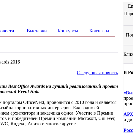
Em
Пар
овости
Выставки
Конкурсы
Контакты
Пои
Ближ
wards 2016
В Р
Следующая новость
и Best Office Awards на лучший реализованный проект
овский Event Hall.
«Ви
прое
порталом OfficeNext, проводится с 2010 года и является
прос
дизайна корпоративных интерьеров. Ежегодно ей
ндем архитектора и заказчика офиса. Участие в Премии
АРХ
в и победитeлей Премии компании Microsoft, Unilever,
и ди
 PWC, Яндекс, Авито и многие другие.
Рос