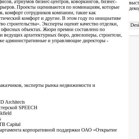
сов, атриумов бизнес-центров, коворкингов, бизнес-
выст
ерьеров. Проекты оцениваются по номинациям, которые
деко
в, комфорт сотрудников компании, такие как
стический комфорт и другие. В этом году по инициативе
во строительства». Эксперты оценят качество отделки,
Desi
 офисных объектах. Жюри премии составлено по
и ведущих архитектурных бюро, девелоперы, строители,
кже административные и управляющие директоры -
заказчиков, эксперты рынка недвижимости и
 Architects
мастерской SPEECH
field
s
B Capital
епартамента корпоративной поддержки ОАО «Открытие