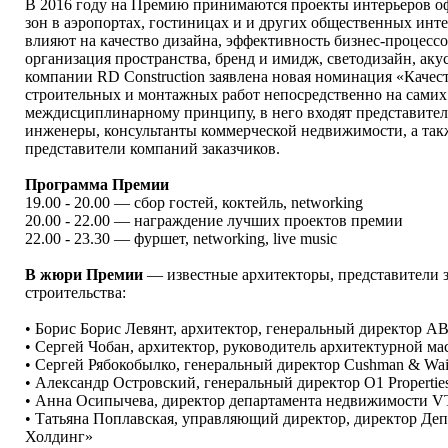
В 2016 году на Премию принимаются проекты интерьеров офи
зон в аэропортах, гостиницах и и других общественных инт
влияют на качество дизайна, эффективность бизнес-процессо
организация пространства, бренд и имидж, светодизайн, аку
компании RD Construction заявлена новая номинация «Качест
строительных и монтажных работ непосредственно на самих
междисциплинарному принципу, в него входят представител
инженеры, консультанты коммерческой недвижимости, а та
представители компаний заказчиков.
Программа Премии
19.00 - 20.00 — сбор гостей, коктейль, networking
20.00 - 22.00 — награждение лучших проектов премии
22.00 - 23.30 — фуршет, networking, live music
В жюри Премии
— известные архитекторы, представители 
строительства:
• Борис Борис Левянт, архитектор, генеральный директор ABD
• Сергей Чобан, архитектор, руководитель архитектурной 
• Сергей Рябокобылко, генеральный директор Cushman & Waik
• Александр Островский, генеральный директор O1 Propertie
• Анна Осипычева, директор департамента недвижимости VT
• Татьяна Поплавская, управляющий директор, директор Д
Холдинг»