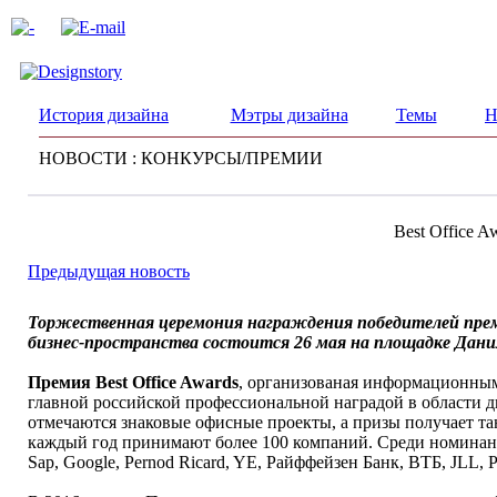
История дизайна
Мэтры дизайна
Темы
Н
НОВОСТИ : КОНКУРСЫ/ПРЕМИИ
Best Office A
Предыдущая новость
Торжественная церемония награждения победителей преми
бизнес-пространства состоится 26 мая на площадке Данил
Премия Best Office Awards
, организованая информационным 
главной российской профессиональной наградой в области 
отмечаются знаковые офисные проекты, а призы получает та
каждый год принимают более 100 компаний. Cреди номинанто
Sap, Google, Pernod Ricard, YE, Райффейзен Банк, ВТБ, JLL,