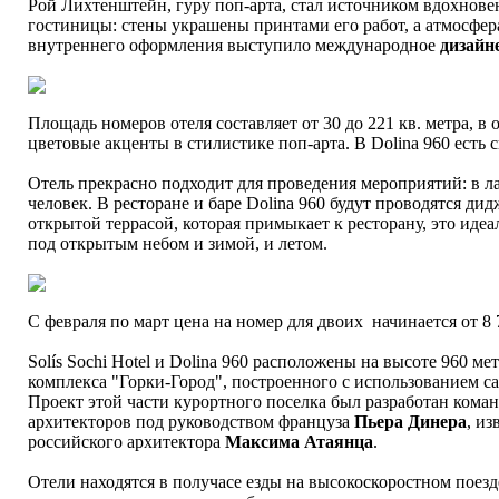
Рой Лихтенштейн, гуру поп-арта, стал источником вдохновен
гостиницы: стены украшены принтами его работ, а атмосфе
внутреннего оформления выступило международное
дизайн
Площадь номеров отеля составляет от 30 до 221 кв. метра, 
цветовые акценты в стилистике поп-арта. В Dolina 960 есть
Отель прекрасно подходит для проведения мероприятий: в ла
человек. В ресторане и баре Dolina 960 будут проводятся ди
открытой террасой, которая примыкает к ресторану, это иде
под открытым небом и зимой, и летом.
С февраля по март цена на номер для двоих начинается от 8 
Solís Sochi Hotel и Dolina 960 расположены на высоте 960 м
комплекса "Горки-Город", построенного с использованием с
Проект этой части курортного поселка был разработан кома
архитекторов под руководством француза
Пьера Динера
, и
российского архитектора
Максима Атаянца
.
Отели находятся в получасе езды на высокоскоростном поезд