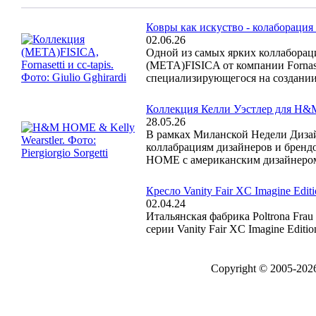
Ковры как искуство - колаборация Fo
02.06.26
Одной из самых ярких коллаборац
(META)FISICA от компании Fornaset
специализирующегося на создании
Коллекция Келли Уэстлер для 
28.05.26
В рамках Миланской Недели Дизай
коллабрациям дизайнеров и брен
HOME с американским дизайнером К
Кресло Vanity Fair XC Imagine Editi
02.04.24
Итальянская фабрика Poltrona Fra
серии Vanity Fair XC Imagine Editio
Copyright © 2005-20