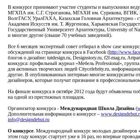
В конкурсе принимают участие студенты и выпускники веду
МГХПА им. С.Г. Строганова, МГАХИ им. Сурикова, ВГИК,
ВолгГАСУ, УралГАХА, Казахская Головная Архитектурно - с
Академия Искусств им. Т. Жургенова, Харьковская Государс
Государственный Университет Архитектуры, University of 
и многие другие (свыше 70 учебных заведений).
Все 6 месяцев экспертный совет отбирал в show case конкур
обсуждений на странице конкурса в Facebook (
http://www.fac
блогов о дизайне: tutdesign.ru, Designstory.ru, f2f-mag.ru, A
конкурса: профильный журнал «Мебель Professional», группа 
для активных творческих людей Citycelebrity.ru, информац
другие. В опубликованных интервью многие конкурсанты от
дизайнеров, которые получат признание в профессиональном
На финале конкурса в октябре 2012 года будут объявлены по
на одной из престижных площадок.
Организатор конкурса -
Международная Школа Дизайна
(
w
Дополнительная информация о конкурсе –
www.designdebut.r
info@designdebut.ru
О конкурсе
. Международный конкурс молодых дизайнеров
этом году конкурс стартует уже в 16 раз, но впервые провод