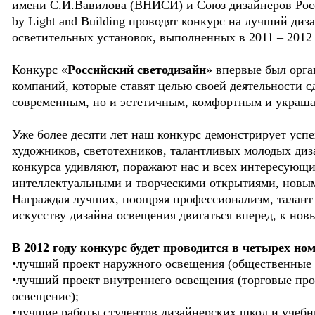
имени С.И.Вавилова (ВНИСИ) и Союз дизайнеров Росси
by Light and Building проводят конкурс на лучший ди
осветительных установок, выполненных в 2011 – 2012 
Конкурс «
Российский светодизайн
» впервые был орга
компаний, которые ставят целью своей деятельности 
современным, но и эстетичным, комфортным и украш
Уже более десяти лет наш конкурс демонстрирует усп
художников, светотехников, талантливых молодых диз
конкурса удивляют, поражают нас и всех интересующ
интеллектуальными и творческими открытиями, новым
Награждая лучших, поощряя профессионализм, талант 
искусству дизайна освещения двигаться вперед, к но
В 2012 году конкурс будет проводится в четырех но
•лучший проект наружного освещения (общественные з
•лучший проект внутреннего освещения (торговые про
освещение);
•лучшие работы студентов дизайнерских школ и учебн