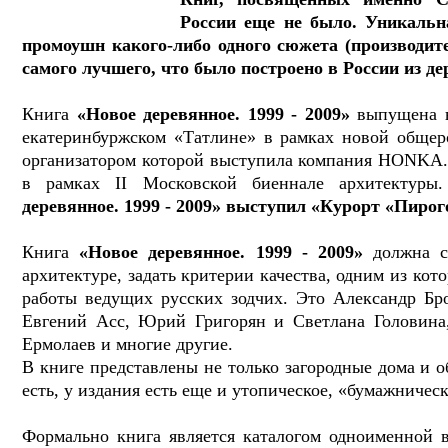
России еще не было. Уникальна
промоушн какого-либо одного сюжета (производите
самого лучшего, что было построено в России из дер
Книга
«Новое деревянное. 1999 - 2009»
выпущена в
екатеринбуржском «Татлине» в рамках новой общ
организатором которой выступила компания HONK
в рамках II Московской биеннале архитектур
деревянное. 1999 - 2009» выступил «Курорт «Пирог
Книга
«Новое деревянное. 1999 - 2009»
должна ст
архитектуре, задать критерии качества, одним из кот
работы ведущих русских зодчих. Это Александр Бр
Евгений Асс, Юрий Григорян и Светлана Головин
Ермолаев и многие другие.
В книге представлены не только загородные дома и 
есть, у издания есть еще и утопическое, «бумажничес
Формально книга является каталогом одноименной 