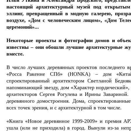
Ильи Уткина и Александра Бродского, представл
настоящий архитектурный музей под открытым 
эллинг, превращенный в модную галерею, прозр
воздухе, «Дом с человеческим лицом», «Дом Тел
церемоний»...
Некоторые проекты и фотографии домов и объек
известны – они обошли лучшие архитектурные жу
вместе.
В число лучших деревянных проектов последнего в
«Росса Ракенне СПб» (HONKA) – дом «Китай
спроектированный архитектором Светланой Бедня
напоминающий звезду, дом «Характер нордический»,
архитекторов Сергея Рогулева и Ирины Завариной
деревянного домостроения. Дома, спроектированны
всех точек зрения, и с архитектурной в том числе.
«Книга «Новое деревянное 1999-2009» и премия А
ушла (или не приходила) в город. Вынули из-за неп