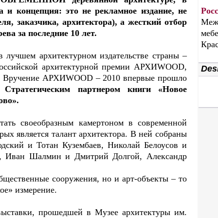
 и концепция: это не рекламное издание, не
Рос
ля, заказчика, архитектора), а жесткий отбор
Меж
ева за последние 10 лет.
мебе
Крас
 лучшем архитектурном издательстве страны –
ероссийской архитектурной премии АРХИWOOD,
Desi
A. Вручение АРХИWOOD – 2010 впервые прошло
ы.
Стратегическим партнером книги «Новое
ово».
ать своеобразным камертоном в современной
орых является талант архитектора. В ней собраны
одский и Тотан Кузембаев, Николай Белоусов и
а, Иван Шалмин и Дмитрий Долгой, Александр
общественные сооружения, но и арт-объекты – то
кое» измерение.
выставки, прошедшей в Музее архитектуры им.