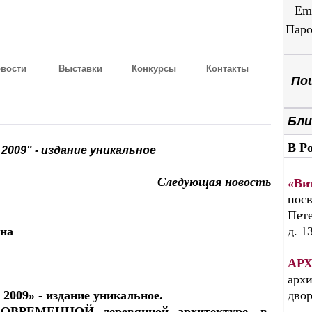
Em
Паро
вости
Выставки
Конкурсы
Контакты
Пои
Бли
В Р
 2009" - издание уникальное
Следующая новость
«Ви
посв
Пете
на
д. 1
АРХ
архи
 2009» - издание уникальное.
дво
СОВРЕМЕННОЙ деревянной архитектуре, в