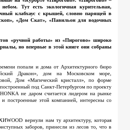
енные на «Курорте «Пирогово». «Пирогово» –
небом. Тут есть экологичная курительная,
ачный клабхаус с крышей, словно парящей в
ескоп», «Дом Скат», «Павильон для водочных
тов «ручной работы» из «Пирогово» широко
рналы, но впервые в этой книге они собраны
ремени попали и дома от Архитектурного бюро
ский Дракон», дом на Московском море,
ковой, Дом «Магический кристалл», по форме
 построенный под Санкт-Петербургом по проекту
. HONKA не даром считается лидером на рынке
е и построенные этой компанией, интересны со
РХИWOOD вернули нам ту архитектуру, которая
риступных заборов, принесли из лесов то, что в