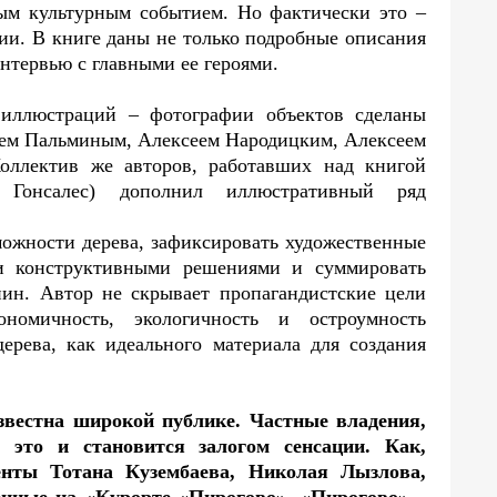
ным культурным событием. Но фактически это –
ии. В книге даны не только подробные описания
интервью с главными ее героями.
 иллюстраций – фотографии объектов сделаны
ем Пальминым, Алексеем Народицким, Алексеем
оллектив же авторов, работавших над книгой
Гонсалес) дополнил иллюстративный ряд
ожности дерева, зафиксировать художественные
ми конструктивными решениями и суммировать
ин. Автор не скрывает пропагандистские цели
ономичность, экологичность и остроумность
ерева, как идеального материала для создания
звестна широкой публике. Частные владения,
 это и становится залогом сенсации. Как,
енты Тотана Кузембаева, Николая Лызлова,