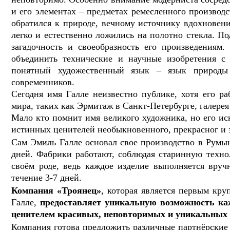
и его элементах – предметах ремесленного производс
обратился к природе, вечному источнику вдохновени
легко и естественно ложились на полотно стекла. П
загадочность и своеобразность его произведениям.
объединить технические и научные изобретения с
понятный художественный язык – язык природы
современников.
Сегодня имя Галле неизвестно публике, хотя его р
мира, таких как Эрмитаж в Санкт-Петербурге, галере
Мало кто помнит имя великого художника, но его ис
истинных ценителей необыкновенного, прекрасног и 
Сам Эмиль Галле основал свое производство в Румы
дней. Фабрики работают, соблюдая старинную техно
своём роде, ведь каждое изделие выполняется вру
течение 3-7 дней.
Компания «Троянец»
, которая является первым кр
Галле,
предоставляет уникальную возможность ка
ценителем красивых, неповторимых и уникальных и
Компания готова предложить различные партнёрские 