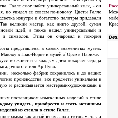
тва. Галле смог найти универсальный язык, - он
Рос
я, но увидел ее совсем по-новому. Цветы Галле
Меж
одсветка изнутри и богатство палитры придавали
мебе
 Так великий мастер, как никто другой, сумел
Крас
 новой идей, а также нашел универсальный и
 и символов. Этим он очаровал и покорил
Desi
аботы представлены в самых знаменитых музеях
я Маклоу в Нью-Йорке и музей д`Орсэ в Париже.
кусство живёт и с каждым днём покоряет сердца
загадочного стиля Ар Нуво.
нии, несколько фабрик сохранилось и до наших
логию производства, все предметы уникальны в
чную и расписывается мастерами-художниками в
упным поставщиком изысканных изделий в стиле
ждому увидеть, приобрести и стать истинным
зделий из стекла в стиле Галле
.
программы как дизайнерам, архитекторам, так и