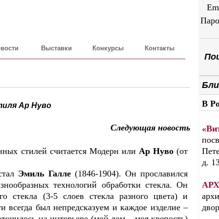
Em
Паро
вости
Выставки
Конкурсы
Контакты
Пои
Бли
В Р
иля Ар Нуво
Следующая новость
«Ви
посв
нных стилей считается Модерн или
Ар Нуво
(от
Пете
д. 1
 стал
Эмиль
Галле
(1846-1904). Он прославился
знообразных технологий обработки стекла. Он
АРХ
о стекла (3-5 слоев стекла разного цвета) и
архи
ти всегда был непредсказуем и каждое изделие –
дво
точилось на интерьере (мой дом – моя крепость)