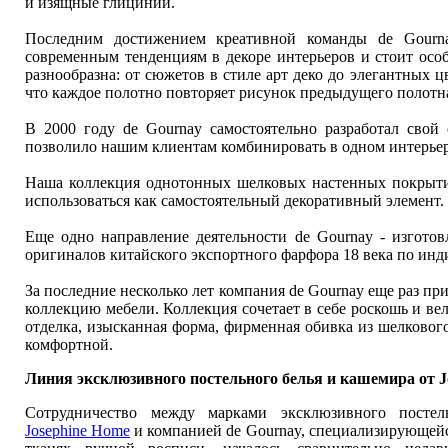
и изящные глицинии.
Последним достижением креативной команды de Gournay я
современным тенденциям в декоре интерьеров и стоит осо
разнообразна: от сюжетов в стиле арт деко до элегантных 
что каждое полотно повторяет рисунок предыдущего полотна
В 2000 году de Gournay самостоятельно разработал свой
позволило нашим клиентам комбинировать в одном интерьер
Наша коллекция однотонных шелковых настенных покрытий
использоваться как самостоятельный декоративный элемент.
Еще одно направление деятельности de Gournay - изготов
оригиналов китайского экспортного фарфора 18 века по ин
За последние несколько лет компания de Gournay еще раз п
коллекцию мебели. Коллекция сочетает в себе роскошь и ве
отделка, изысканная форма, фирменная обивка из шелковог
комфортной.
Линия эксклюзивного постельного белья и кашемира от J
Сотрудничество между марками эксклюзивного постел
Josephine Home
и компанией de Gournay, специализирующейс