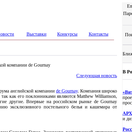
Em
Пар
овости
Выставки
Конкурсы
Контакты
Пои
Ближ
ой компании de Gournay
В Р
Следующая новость
урума английской компании
de Gournay
. Компания широко
«Ви
ре, так как его поклонниками являются Matthew Williamson,
прое
ногие другие. Впервые на российском рынке de Gournay
прос
нию эксклюзивного постельного белья и кашемира от
АРХ
и ди
Рос