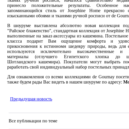
тканях ручной росписи, началось сравнительно неда
принесло положительные результаты. Особенное на
запоминающийся стиль от Josephine Home прекрасно с
изысканными обоями и тканями ручной росписи от de Gourn
В шоуруме выставлена абсолютно новая коллекция по
"Райское блаженство", стандартная коллекция от Josephine H
выполненные на заказ аксессуары из кашемина. Постельное 
классса подарит Вам ощущение комфорта и удово
прикосновения к истинномн шедевру природы, ведь для е
используются исключительно высокачественные и н
материалы (отлучшего Египетского хлопка до ше
Шотландского кашемира). Покупатели могут выбрать пос
раработать свой индивидуальный набор постельных принад
Для ознакомления со всеми коллекциями de Gournay посет
также будем рады Вас видеть в нашем шоуруме по адресу:
Мо
Предыдущая новость
Все публикации по теме