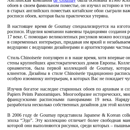
Английская компания
de Gournay
была основана в1986 Кло
обоев в своем фамильном поместье, он изучил историю и т
в старых английских поместьях китайские обои сыграли ва
росписи обоев, которая была практически утеряна.
В настоящее время de Gournay специализируется на изгот
росписи. Изделия компании навеяны традициями создания р
17 веке. С помощью великолепных рисунков можно воссоздат
в современных интерьерах, придавая им яркий и незабываемы
ведущими с ведущими дизайнерами и архитекторами частных
Стиль Chinoiserie популярен и в наше время, хотя впервые о
стены крупнейших аристократических домов Европы. Коллек
орнаментов, была первой коллекцией de Gournay, котор
клиентов. Дизайны в стиле Chinoiserie традиционно распи
особую изюминку интерьерам, в которых Вас не покидает чу
Изучив богатое наследие старинных обоев по архивам и со
Papiers Peints Panoramiques. Многообразие исторических, 
француэскими расписными панорамами 19 века. Наряду
раэработала несколько собственных дизайнов для этой колле
В 2006 году de Gournay представила Japanese & Korean col
эпоха “Эдо”. Эту коллекцию отличает более свободная ман
которой они выполняются рисунки, среди которых – пышные