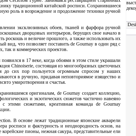
дом Сесилом Гурне. Занимаясь реставрацией старинных
выст
ехнику традиционной китайской росписи. Сохранившиеся
деко
жную роль в возрождение и продолжение техники ручной
Desi
овлении эксклюзивных обоев, тканей и фарфора ручной
оскошных дворцовых интерьеров, берущих свое начало в
ь роскошь и величие прошлого, а также использовать их
й вид, что позволяет поставить de Gournay в один ряд с
, так и коммерческих проектов.
н появился в 17 веке, когда обоями в этом стиле украшали
ция Chinoiserie, состоящая из многообразных цветочных
ая до сих пор пользуется огромным спросом у наших
сываются в ручную, придавая неповториямое изящество и
всвто умиротворения и счастья.
хранившимся оригиналам, de Gournay создает коллецию,
мифологических и экзотических сюжетов частично навеяно
 с этими сюжетами, креативная команда de Gournay
кции.
lection. В основе лежат традиционные японские акварели
ера росписи и фактурность и неоднородность основ, на
 корейские пионы, нежная сакура, представительные ели