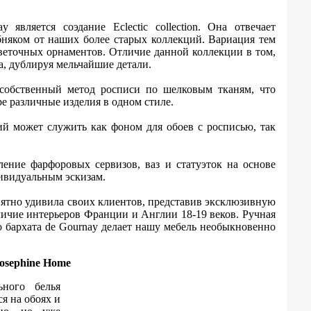
вляется соэдание Eclectic collection. Она отвечает
бняком от наших более старых коллекций. Вариация тем
цветочных орнаментов. Отличие данной коллекции в том,
, дублируя мельчайшие детали.
 собственный метод росписи по шелковым тканям, что
е различные изделия в одном стиле.
 может служить как фоном для обоев с росписью, так
ление фарфоровых сервизов, ваз и статуэток на основе
дивидуальным эскизам.
риятно удивила своих клиентов, представив эксклюзивную
личие интерьеров Франции и Англии 18-19 веков. Ручная
о бархата de Gournay делает нашу мебель необыкновенно
osephine Home
ьного белья
я на обоях и