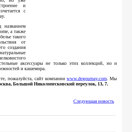
вно, но уже
строение и
очетается с
ay.
д названием
ome, а также
белье такого
льствия от
го создания
атуральные
лковистого
тельные аксессуары не только этих коллекций, но и
лежностей и кашемира.
ите, пожалуйста, сайт компании
www.degournay.com
. Мы
сква, Большой Николопесковский переулок, 13, 7.
Следующая новость