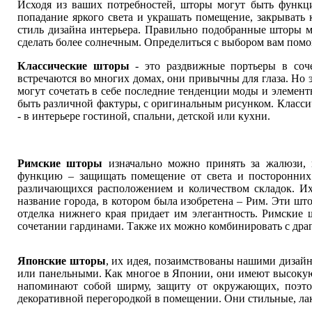
Исходя из ваших потребностей, шторы могут быть функц
попадание яркого света и украшать помещение, закрывать 
стиль дизайна интерьера. Правильно подобранные шторы мо
сделать более солнечным. Определиться с выбором вам пом
Классические шторы
- это раздвижные портьеры в со
встречаются во многих домах, они привычны для глаза. Но э
могут сочетать в себе последние тенденции моды и элемент
быть различной фактуры, с оригинальным рисунком. Класс
- в интерьере гостиной, спальни, детской или кухни.
Римские шторы
изначально можно принять за жалюзи, 
функцию – защищать помещение от света и посторонних 
различающихся расположением и количеством складок. Их
название города, в котором была изобретена – Рим. Эти шт
отделка нижнего края придает им элегантность. Римские 
сочетании гардинами. Также их можно комбинировать с др
Японские шторы
, их идея, позаимствованы нашими дизай
или панельными. Как многое в Японии, они имеют высокую
напоминают собой ширму, защиту от окружающих, поэто
декоративной перегородкой в помещении. Они стильные, ла