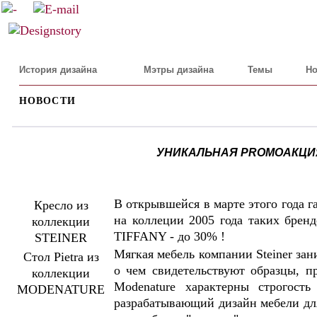
История дизайна
Мэтры дизайна
Темы
Но
НОВОСТИ
УНИКАЛЬНАЯ PROMOАКЦИЯ 
В открывшейся в марте этого года 
Кресло из
на коллеции 2005 года таких бр
коллекции
TIFFANY - до 30% !
STEINER
Мягкая мебель компании Steiner зан
Стол Pietra из
о чем свидетельствуют образцы, п
коллекции
Modenature характерны строгост
MODENATURE
разрабатывающий дизайн мебели дл