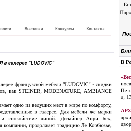
Em
Паро
вости
Выставки
Конкурсы
Контакты
Пои
Бли
В Р
в галерее "LUDOVIC"
«Ви
посв
галерее французской мебели "LUDOVIC" - скидки
Пете
ендов, как STEINER, MODENATURE, AMBIANCE
д. 1
имает одно из ведущих мест в мире по комфорту,
АРХ
редставленные в галерее. Для мебели же марки
архи
ь и спокойствие линий. Дизайнер Анри Бек,
дво
я компании, продолжает традицию Ле Корбюзье,