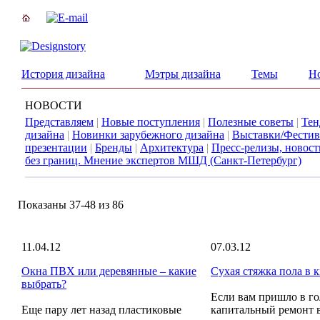
История дизайна
Мэтры дизайна
Темы
Н
НОВОСТИ
Представляем
|
Новые поступления
|
Полезные советы
|
Тен
дизайна
|
Новинки зарубежного дизайна
|
Выставки/Фестив
презентации
|
Бренды
|
Архитектура
|
Пресс-релизы, новос
без границ. Мнение экспертов МШД (Санкт-Петербург)
Показаны 37-48 из 86
11.04.12
07.03.12
Окна ПВХ или деревянные – какие
Сухая стяжка пола в 
выбрать?
Если вам пришло в го
Еще пару лет назад пластиковые
капитальный ремонт в