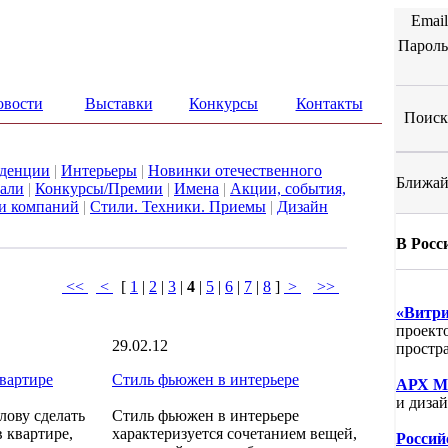
Email
Пароль
овости
Выставки
Конкурсы
Контакты
Поиск 
денции
|
Интерьеры
|
Новинки отечественного
Ближай
али
|
Конкурсы/Премии
|
Имена
|
Акции, события,
ти компаний
|
Стили. Техники. Приемы
|
Дизайн
В Росс
<<
<
[
1
|
2
|
3
|
4
|
5
|
6
|
7
|
8
]
>
>>
«Витри
проекто
29.02.12
простра
квартире
Стиль фьюжен в интерьере
АРХ М
и дизай
лову сделать
Стиль фьюжен в интерьере
 квартире,
характеризуется сочетанием вещей,
Россий