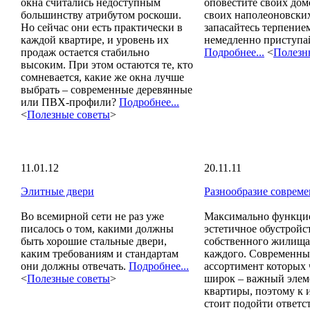
окна считались недоступным
оповестите своих дом
большинству атрибутом роскоши.
своих наполеоновских
Но сейчас они есть практически в
запасайтесь терпение
каждой квартире, и уровень их
немедленно приступай
продаж остается стабильно
Подробнее...
<
Полезн
высоким. При этом остаются те, кто
сомневается, какие же окна лучше
выбрать – современные деревянные
или ПВХ-профили?
Подробнее...
<
Полезные советы
>
11.01.12
20.11.11
Элитные двери
Разнообразие соврем
Во всемирной сети не раз уже
Максимально функци
писалось о том, какими должны
эстетичное обустройс
быть хорошие стальные двери,
собственного жилища
каким требованиям и стандартам
каждого. Современны
они должны отвечать.
Подробнее...
ассортимент которых
<
Полезные советы
>
широк – важный элем
квартиры, поэтому к 
стоит подойти ответс