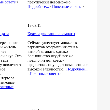
ые советы
>
практически невозможно.
Подробнее...
<
Полезные советы
>
19.08.11
 дачи
Краски для ванной комнаты
деревянного
Сейчас существует множества
ой житель
вариантов оформления стен в
чнет
ванной комнате, однако
вой вкус. Это
большинство людей все же
 ведь
предпочитают краску,
у повлечет за
предназначенную для помещений с
ное
высокой влажностью.
Подробнее...
.
<
Полезные советы
>
нтерьера
стиковые
олезные