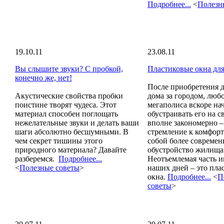
Подробнее...
<
Полезн
19.10.11
23.08.11
Вы слышите звуки? С пробкой,
Пластиковые окна для
конечно же, нет!
После приобретения 
Акустические свойства пробки
дома за городом, люб
поистине творят чудеса. Этот
мегаполиса вскоре на
материал способен поглощать
обустраивать его на с
нежелательные звуки и делать ваши
вполне закономерно –
шаги абсолютно бесшумными. В
стремление к комфорт
чем секрет тишины этого
собой более современ
природного материала? Давайте
обустройство жилища
разберемся.
Подробнее...
Неотъемлемая часть и
<
Полезные советы
>
наших дней – это пла
окна.
Подробнее...
<
П
советы
>