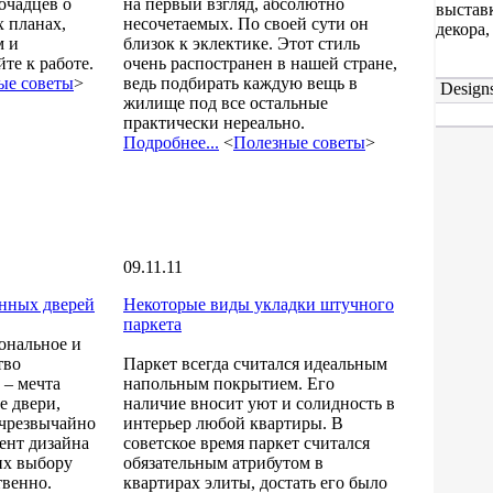
очадцев о
на первый взгляд, абсолютно
выстав
 планах,
несочетаемых. По своей сути он
декора,
м и
близок к эклектике. Этот стиль
те к работе.
очень распостранен в нашей стране,
ые советы
>
ведь подбирать каждую вещь в
Designs
жилище под все остальные
практически нереально.
Подробнее...
<
Полезные советы
>
09.11.11
енных дверей
Некоторые виды укладки штучного
паркета
ональное и
тво
Паркет всегда считался идеальным
 – мечта
напольным покрытием. Его
е двери,
наличие вносит уют и солидность в
 чрезвычайно
интерьер любой квартиры. В
ент дизайна
советское время паркет считался
их выбору
обязательным атрибутом в
твенно.
квартирах элиты, достать его было