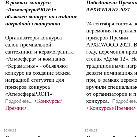
В рамках конкурса
Победители Преми
«АтмосфераPROFI»
АРХИWOOD 2021
объявлен конкурс на создание
наградной статуэтки
24 сентября состояла
церемония награжде
Организаторы конкурса –
призеров Премии
салон премиальной
АРХИWOOD 2021. В
сантехники и керамогранита
году, церемония про
«Атмосфера» и компания
стенах «Дома 12». Н
«Кераматика» - объявляют
традиционными нагр
конкурс на создание эскиза
девяти номинациях и
наградной статуэтки для
при, в рамках церем
призеров конкурса
вручили специальны
«АтмосфераPROFI»
от организаторов и 
<
Конкурсы/
конкурса.
Подробнее...
Подробнее.
Премии
>
<
Конкурсы/Премии
>
30.08.21
30.08.21