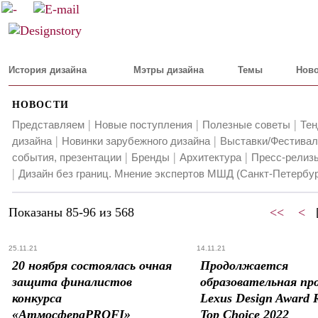
История дизайна
Мэтры дизайна
Темы
Ново
НОВОСТИ
|
|
|
Представляем
Новые поступления
Полезные советы
Тен
|
|
дизайна
Новинки зарубежного дизайна
Выставки/Фестивал
|
|
|
события, презентации
Бренды
Архитектура
Пресс-релизы
|
Дизайн без границ. Мнение экспертов МШД (Санкт-Петербур
Показаны 85-96 из 568
<<
<
25.11.21
14.11.21
20 ноября состоялась очная
Продолжается
защита финалистов
образовательная пр
конкурса
Lexus Design Award 
«АтмосфераPROFI»
Top Choice 2022