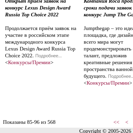
Открыт приём заявок на
Компания Roca прод
конкурс Lexus Design Award
сроки подачи заявок
Russia Top Choice 2022
конкурс Jump The G
Продолжается приём заявок на
Jumpthegap – это иде
участие в российском этапе
площадка, где дизай
международного конкурса
всего мира могут
Lexus Design Award Russia Top
продемонстрировать
Choice 2022.
талант, предложив
Подробнее...
<
Конкурсы/Премии
>
креативные решения
пространства ванно
будущего.
Подробнее..
<
Конкурсы/Премии
>
Показаны 85-96 из 568
<<
<
Copyright © 2005-2026