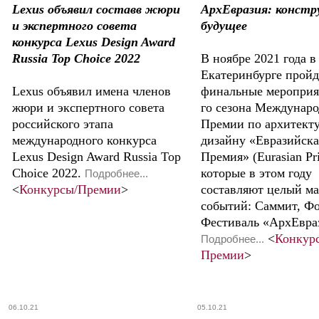
Lexus объявил составв жюри
АрхЕвразия: констр
и экспертного совета
будущее
конкурса Lexus Design Award
Russia Top Choice 2022
В ноябре 2021 года в
Екатеринбурге пройд
Lexus объявил имена членов
финальные мероприя
жюри и экспертного совета
го сезона Междунар
российского этапа
Премии по архитекту
международного конкурса
дизайну «Евразийска
Lexus Design Award Russia Top
Премия» (Eurasian Pri
Choice 2022.
которые в этом году
Подробнее...
<
Конкурсы/Премии
>
составляют целый м
событий: Саммит, Ф
Фестиваль «АрхЕвра
<
Конкур
Подробнее...
Премии
>
06.10.21
05.10.21