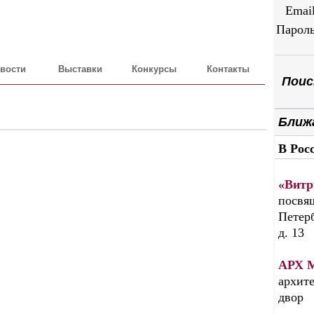
Emai
Парол
вости
Выставки
Конкурсы
Контакты
Поиск
Ближ
В Рос
«Витр
посвящ
Петерб
д. 13
АРХ 
архите
двор