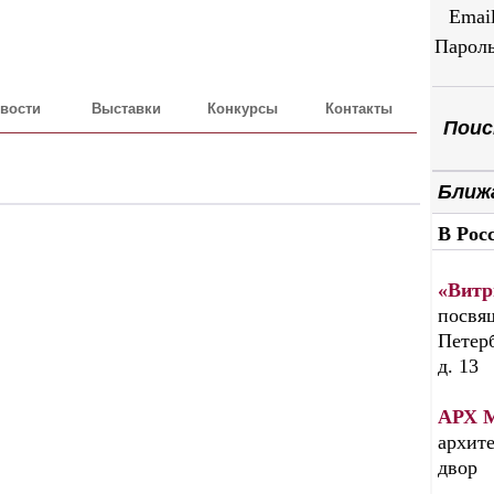
Emai
Парол
вости
Выставки
Конкурсы
Контакты
Поиск
Ближ
В Рос
«Витр
посвящ
Петерб
д. 13
АРХ 
архите
двор