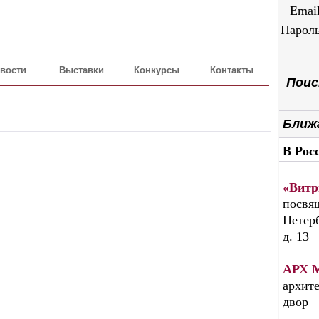
Emai
Парол
вости
Выставки
Конкурсы
Контакты
Поиск
Ближ
В Рос
«Витр
посвящ
Петерб
д. 13
АРХ 
архите
двор