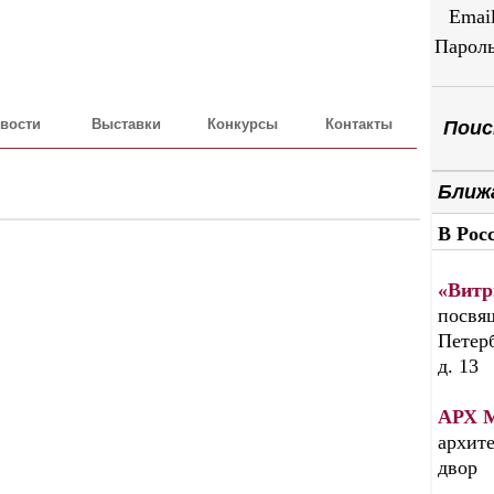
Emai
Парол
вости
Выставки
Конкурсы
Контакты
Поиск
Ближ
В Рос
«Витр
посвящ
Петерб
д. 13
АРХ 
архите
двор