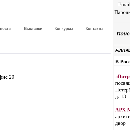
Emai
Парол
вости
Выставки
Конкурсы
Контакты
Поиск
Ближ
В Рос
«Витр
фис 20
посвящ
Петерб
д. 13
АРХ 
архите
двор