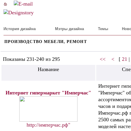
История дизайна
Мэтры дизайна
Темы
Ново
ПРОИЗВОДСТВО МЕБЕЛИ, РЕМОНТ
Показаны 231-240 из 295
<<
<
[
21
Название
Спе
Интернет гип
Интернет гипермаркет "Имперчас"
"Имперчас" о
ассортименто
часов и подар
Имперчас.рф 
2500 самых р
http://имперчас.рф"
моделей насте