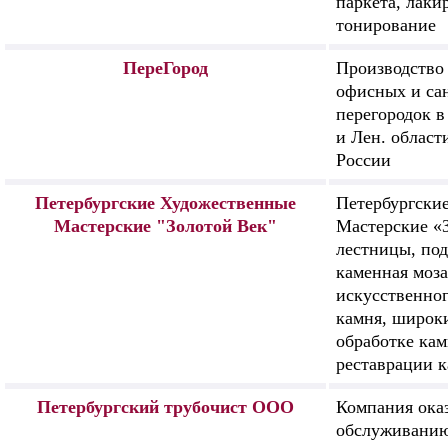
паркета, лаки
тонирование
ПереГород
Производство 
офисных и са
перегородок в
и Лен. област
России
Петербургские Художественные
Петербургски
Мастерские "Золотой Век"
Мастерские «
лестницы, по
каменная моза
искусственног
камня, широки
обработке кам
реставрации 
Петербургский трубочист ООО
Компания оказ
обслуживанию