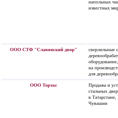
напольных час
известных ми
ООО СТФ "Славянский двор"
сверлильные с
деревообраба
оборудование,
на производст
для деревообр
ООО Торэкс
Продажа и ус
стальных две
в Татарстане,
Чувашии