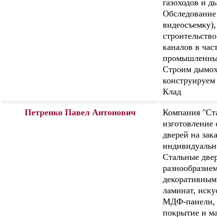
газоходов и д
Обследование
видеосъемку),
строительств
каналов в час
промышленных
Строим дымох
конструируем
Клад
Петренко Павел Антонович
Компания "Ст
изготовление
дверей на зака
индивидуальн
Стальные две
разнообразием
декоративным
ламинат, иску
МДФ-панели,
покрытие и ма