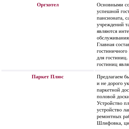
Оргхотел
Основными с
успешной гос
пансионата, с
учреждений та
являются инте
обслуживания,
Главная сост
гостиничного 
для гостиниц.
гостиниц явля
Паркет Плюс
Предлагаем бы
и не дорого у
паркетной дос
половой доски
Устройство п
устройство ла
ремонтных раб
Шлифовка, ци