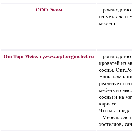
ООО Эком
Производство 
из металла и 
мебели
ОптТоргМебель,www.opttorgmebel.ru
Производство
кроватей из м
сосны. Опт.Ро
Наша компани
реализует опт
мебель из мас
сосны и на ме
каркасе.
Что мы предла
- Мебель для 
хостеллов, са