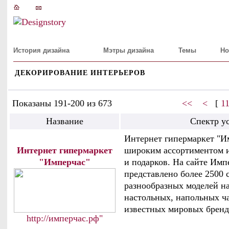
История дизайна
Мэтры дизайна
Темы
Но
ДЕКОРИРОВАНИЕ ИНТЕРЬЕРОВ
Показаны 191-200 из 673
<<
<
[
1
Название
Спектр у
Интернет гипермаркет "И
Интернет гипермаркет
широким ассортиментом 
"Имперчас"
и подарков. На сайте Имп
представлено более 2500 
разнообразных моделей н
настольных, напольных ча
известных мировых бренд
http://имперчас.рф"