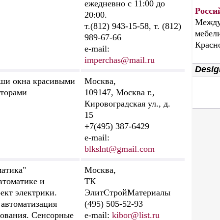
ежедневно с 11:00 до
Росси
20:00.
Между
т.(812) 943-15-58, т. (812)
мебели
989-67-66
Красн
e-mail:
imperchas@mail.ru
Desig
ши окна красивыми
Москва,
торами
109147, Москва г.,
Кировоградская ул., д.
15
+7(495) 387-6429
e-mail:
blkslnt@gmail.com
атика"
Москва,
втоматике и
ТК
ект электрики.
ЭлитСтройМатериалы
 автоматизация
(495) 505-52-93
ования. Сенсорные
e-mail:
kibor@list.ru