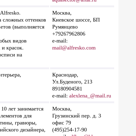
Alfresko.
Москва,
а сложных оттенков
Киевское шоссе, БП
ветов (выполняется
Румянцево
+79267962806
любых видов
e-mail:
 и красок.
mail@alfresko.com
осписи на
нтерьера,
Краснодар,
Ул.Буденого, 213
89180904581
e-mail:
alexlena_@mail.ru
10 лет занимается
Москва,
элементов для
Грузинский пер. д. 3
ртины, гравюры,
офис 79
ийского дизайнера,
(495)254-17-90