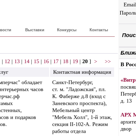
Emai
Парол
вости
Выставки
Конкурсы
Контакты
Поиск
Ближ
1
|
12
|
13
|
14
|
15
|
16
|
17
|
18
|
19
|
20
]
>
>>
В Рос
слуг
Контактная информация
«Витр
мперчас" обладает
Санкт-Петербург,
посвящ
интерьерных часов
ст. м. "Ладожская", пл.
Петерб
ерчас.рф
К. Фаберже д.8 (вход с
д. 13
самых
Заневского проспекта),
астенных,
Мебельный центр
АРХ 
сов и подарков
"Мебель Холл", 1-й этаж,
архите
ов.
секция II-102-А. Режим
двор
работы отдела