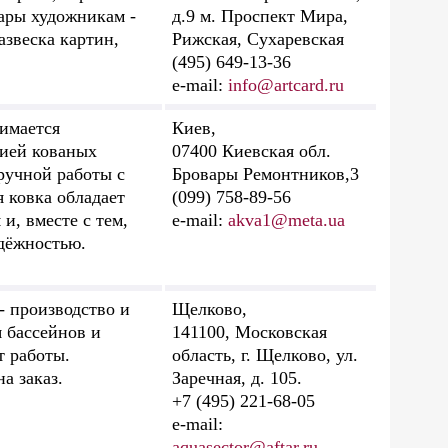
ары художникам -
д.9 м. Проспект Мира,
азвеска картин,
Рижская, Сухаревская
(495) 649-13-36
e-mail:
info@artcard.ru
имается
Киев,
цией кованых
07400 Киевская обл.
ручной работы с
Бровары Ремонтников,3
я ковка обладает
(099) 758-89-56
, вместе с тем,
e-mail:
akva1@meta.ua
дёжностью.
производство и
Щелково,
 бассейнов и
141100, Московская
т работы.
область, г. Щелково, ул.
а заказ.
Заречная, д. 105.
+7 (495) 221-68-05
e-mail:
aquasector@aftar.ru