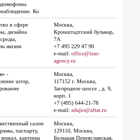
одомофоны.
онаблюдение. Ко
тво в сфере
Москва,
ры, дизайна
Кронштадтский бульвар,
 среды,
7А
иль жизни
+7 495 229 47 90
e-mail:
office@ism-
agency.ru
я» -
Москва,
вление штор,
117152 г. Москва,
рование
Загородное шоссе , д. 9,
корп. 1
+7 (495) 644-21-78
e-mail:
adajio@aftar.ru
ожественный салон
Москва,
 рамы, паспарту,
129110, Москва,
 зеркал, картины
Большая Переяславская,